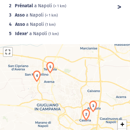
2
Prénatal
a Napoli
(< 1 km)
3
Asso
a Napoli
(< 1 km)
4
Asso
a Napoli
(1 km)
5
Idexe'
a Napoli
(1 km)
5
4
Caricamento della carta in corso...
3
1
2
+