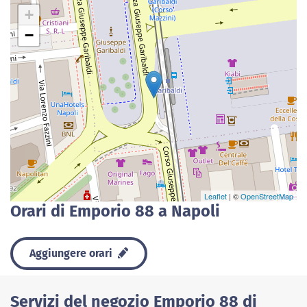
+
−
Leaflet
| ©
OpenStreetMap
Orari di Emporio 88 a Napoli
Aggiungere orari
Servizi del negozio Emporio 88 di