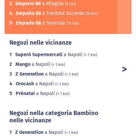
3
Emporio 88
a Afragola
(9 km)
4
Emporio 88
a Trentola Ducenta
(16 km)
5
Emporio 88
a Teverola
(16 km)
Negozi nelle vicinanze
1
Superò Supermercati
a Napoli
(< 1 km)
2
Mango
a Napoli
(< 1 km)
3
Z Generation
a Napoli
(< 1 km)
4
Orocash
a Napoli
(< 1 km)
5
Prénatal
a Napoli
(< 1 km)
Negozi nella categoria Bambino
nelle vicinanze
1
Z Generation
a Napoli
(< 1 km)