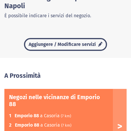
Napoli
È possibile indicare i servizi del negozio.
Aggiungere / Modificare servizi
A Prossimità
Negozi nelle vicinanze di Emporio
88
1
Emporio 88
a Casoria
(7 km)
2
Emporio 88
a Casoria
(7 km)