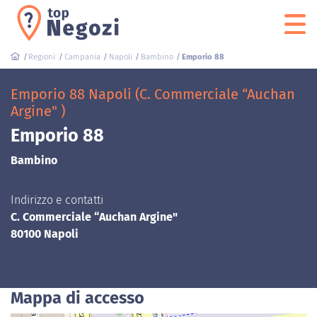
Regioni
Campania
Napoli
Bambino
Emporio 88
Emporio 88 Napoli (C. Commerciale “Auchan
Argine" )
Emporio 88
Bambino
Indirizzo e contatti
C. Commerciale “Auchan Argine"
80100 Napoli
Mappa di accesso