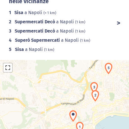
nelle vicinanze
1
Sisa
a Napoli
(< 1 km)
2
Supermercati Decò
a Napoli
(1 km)
3
Supermercati Decò
a Napoli
(1 km)
4
Superò Supermercati
a Napoli
(1 km)
5
Sisa
a Napoli
(1 km)
5
3
2
Caricamento della carta in corso...
1