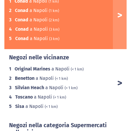
1
Conad
a Napoli
(1 km)
2
Conad
a Napoli
(1 km)
3
Conad
a Napoli
(2 km)
4
Conad
a Napoli
(3 km)
5
Conad
a Napoli
(3 km)
Negozi nelle vicinanze
1
Original Marines
a Napoli
(< 1 km)
2
Benetton
a Napoli
(< 1 km)
3
Silvian Heach
a Napoli
(< 1 km)
4
Toscano
a Napoli
(< 1 km)
5
Sisa
a Napoli
(< 1 km)
Negozi nella categoria Supermercati