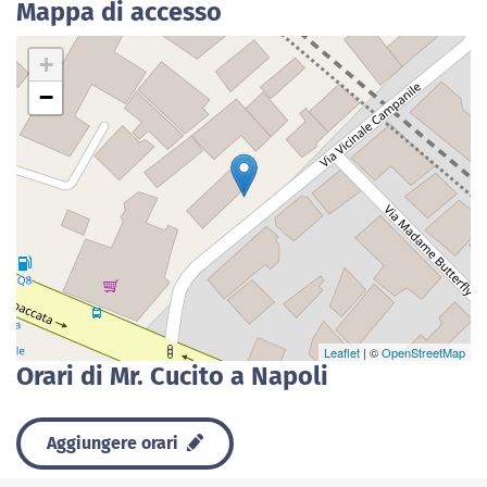
Mappa di accesso
+
−
Leaflet
| ©
OpenStreetMap
Orari di Mr. Cucito a Napoli
Aggiungere orari