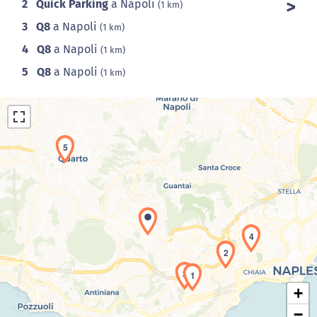
2
Quick Parking
a Napoli
(1 km)
3
Q8
a Napoli
(1 km)
4
Q8
a Napoli
(1 km)
5
Q8
a Napoli
(1 km)
5
Caricamento della carta in corso...
4
2
3
1
+
−