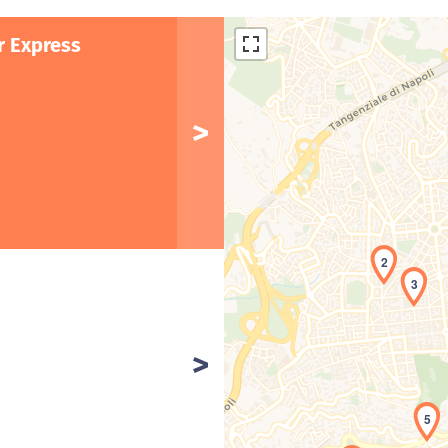
r Express
2
3
Car
5