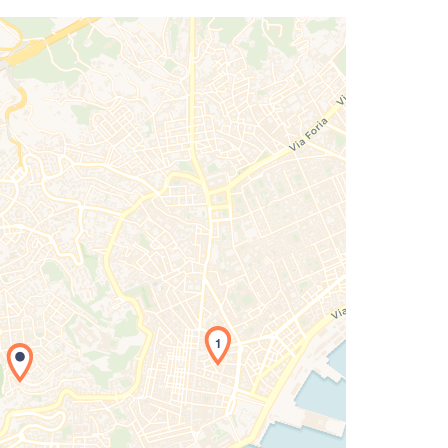
1
icamento della carta in corso...