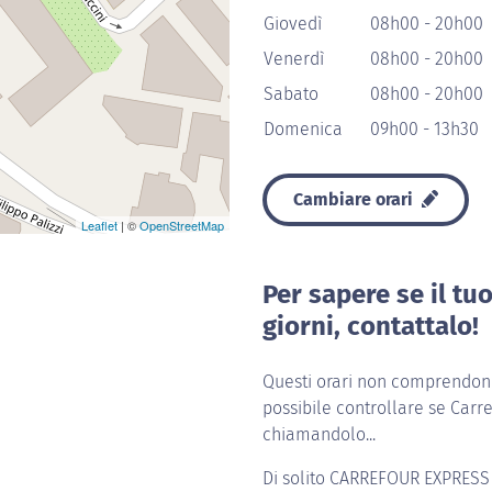
Giovedì
08h00 - 20h00
Venerdì
08h00 - 20h00
Sabato
08h00 - 20h00
Domenica
09h00 - 13h30
Cambiare orari
Leaflet
| ©
OpenStreetMap
Per sapere se il tu
giorni, contattalo!
Questi orari non comprendono 
possibile controllare se Carre
chiamandolo...
Di solito
CARREFOUR EXPRESS