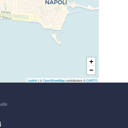
+
−
Leaflet
| ©
OpenStreetMap
contributors ©
CARTO
ullo
i