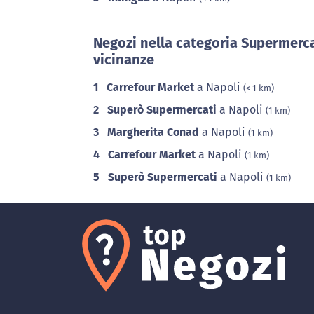
Negozi nella categoria Supermerca
vicinanze
1
Carrefour Market
a Napoli
(< 1 km)
2
Superò Supermercati
a Napoli
(1 km)
3
Margherita Conad
a Napoli
(1 km)
4
Carrefour Market
a Napoli
(1 km)
5
Superò Supermercati
a Napoli
(1 km)