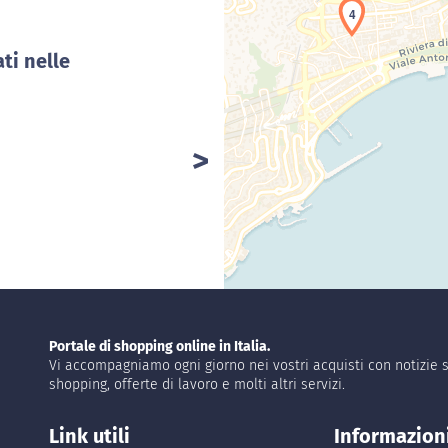
4
ti nelle
Portale di shopping online in Italia.
Vi accompagniamo ogni giorno nei vostri acquisti con notizie s
shopping, offerte di lavoro e molti altri servizi.
Link utili
Informazion