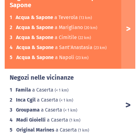
Sapone
1
Acqua & Sapone
a Teverola
(13 km)
2
Acqua & Sapone
a Marigliano
(20 km)
3
Acqua & Sapone
a Cimitile
(22 km)
4
Acqua & Sapone
a Sant'Anastasia
(23 km)
5
Acqua & Sapone
a Napoli
(23 km)
Negozi nelle vicinanze
1
Famila
a Caserta
(< 1 km)
2
Inca Cgil
a Caserta
(< 1 km)
3
Groupama
a Caserta
(< 1 km)
4
Madi Gioielli
a Caserta
(1 km)
5
Original Marines
a Caserta
(1 km)