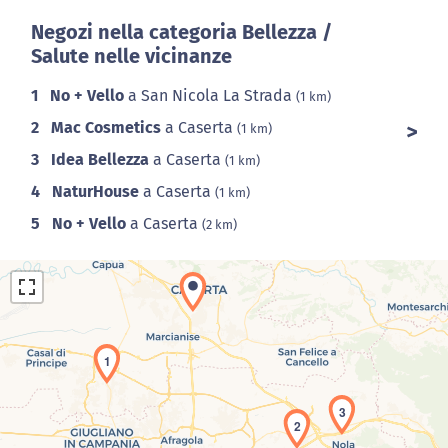
Negozi nella categoria Bellezza /
Salute nelle vicinanze
1
No + Vello
a San Nicola La Strada
(1 km)
2
Mac Cosmetics
a Caserta
(1 km)
3
Idea Bellezza
a Caserta
(1 km)
4
NaturHouse
a Caserta
(1 km)
5
No + Vello
a Caserta
(2 km)
1
3
2
Caricamento della carta in corso...