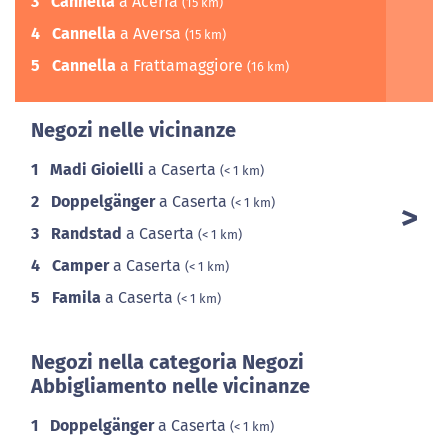
3
Cannella
a Acerra
(15 km)
4
Cannella
a Aversa
(15 km)
5
Cannella
a Frattamaggiore
(16 km)
Negozi nelle vicinanze
1
Madi Gioielli
a Caserta
(< 1 km)
2
Doppelgänger
a Caserta
(< 1 km)
3
Randstad
a Caserta
(< 1 km)
4
Camper
a Caserta
(< 1 km)
5
Famila
a Caserta
(< 1 km)
Negozi nella categoria Negozi
Abbigliamento nelle vicinanze
1
Doppelgänger
a Caserta
(< 1 km)