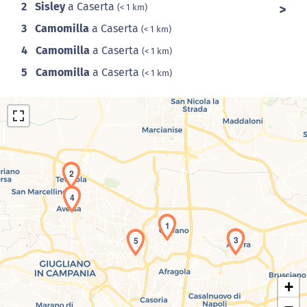
2
Sisley
a Caserta
(< 1 km)
3
Camomilla
a Caserta
(< 1 km)
4
Camomilla
a Caserta
(< 1 km)
5
Camomilla
a Caserta
(< 1 km)
2
4
Caricamento della carta in corso...
1
3
5
+