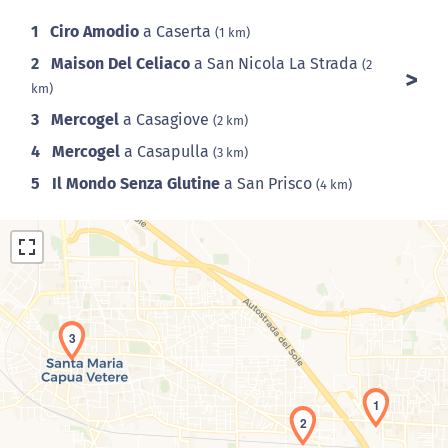
1
Ciro Amodio
a Caserta
(1 km)
2
Maison Del Celiaco
a San Nicola La Strada
(2
km)
3
Mercogel
a Casagiove
(2 km)
4
Mercogel
a Casapulla
(3 km)
5
Il Mondo Senza Glutine
a San Prisco
(4 km)
3
Caricamento della carta in corso...
1
2