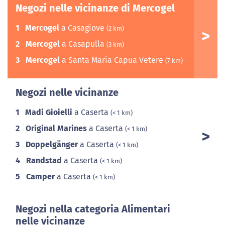
Negozi nelle vicinanze di Mercogel
1
Mercogel
a Casagiove
(2 km)
2
Mercogel
a Casapulla
(3 km)
3
Mercogel
a Santa Maria Capua Vetere
(7 km)
Negozi nelle vicinanze
1
Madi Gioielli
a Caserta
(< 1 km)
2
Original Marines
a Caserta
(< 1 km)
3
Doppelgänger
a Caserta
(< 1 km)
4
Randstad
a Caserta
(< 1 km)
5
Camper
a Caserta
(< 1 km)
Negozi nella categoria Alimentari
nelle vicinanze