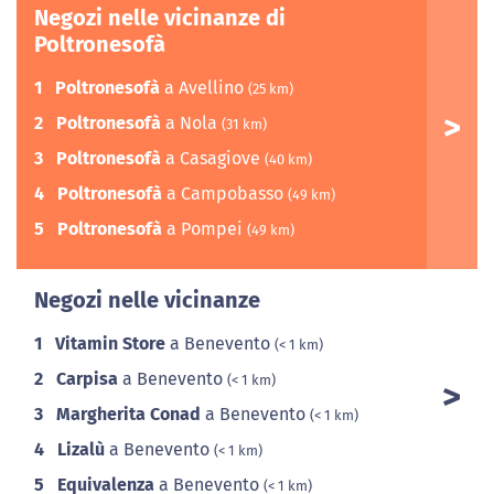
Negozi nelle vicinanze di
Poltronesofà
1
Poltronesofà
a Avellino
(25 km)
2
Poltronesofà
a Nola
(31 km)
3
Poltronesofà
a Casagiove
(40 km)
4
Poltronesofà
a Campobasso
(49 km)
5
Poltronesofà
a Pompei
(49 km)
Negozi nelle vicinanze
1
Vitamin Store
a Benevento
(< 1 km)
2
Carpisa
a Benevento
(< 1 km)
3
Margherita Conad
a Benevento
(< 1 km)
4
Lizalù
a Benevento
(< 1 km)
5
Equivalenza
a Benevento
(< 1 km)