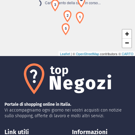
Caricamento della carta in corso...
3
2
1
5
+
−
Leaflet
| ©
OpenStreetMap
contributors ©
CARTO
Portale di shopping online in Italia.
Vi accompagniamo ogni giorno nei vostri acquisti con notizie
sullo shopping, offerte di lavoro e molti altri servizi.
Link utili
Informazioni