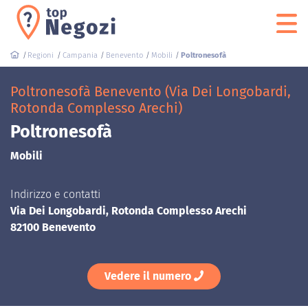
Regioni
Campania
Benevento
Mobili
Poltronesofà
Poltronesofà Benevento (Via Dei Longobardi,
Rotonda Complesso Arechi)
Poltronesofà
Mobili
Indirizzo e contatti
Via Dei Longobardi, Rotonda Complesso Arechi
82100 Benevento
Vedere il numero