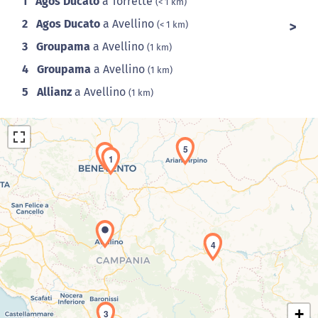
1
Agos Ducato
a Torrette
(< 1 km)
2
Agos Ducato
a Avellino
(< 1 km)
3
Groupama
a Avellino
(1 km)
4
Groupama
a Avellino
(1 km)
5
Allianz
a Avellino
(1 km)
5
2
1
Caricamento della carta in corso...
4
+
3