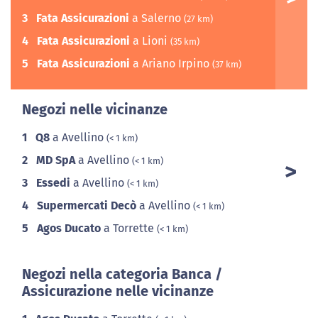
3
Fata Assicurazioni
a Salerno
(27 km)
4
Fata Assicurazioni
a Lioni
(35 km)
5
Fata Assicurazioni
a Ariano Irpino
(37 km)
Negozi nelle vicinanze
1
Q8
a Avellino
(< 1 km)
2
MD SpA
a Avellino
(< 1 km)
3
Essedi
a Avellino
(< 1 km)
4
Supermercati Decò
a Avellino
(< 1 km)
5
Agos Ducato
a Torrette
(< 1 km)
Negozi nella categoria Banca /
Assicurazione nelle vicinanze