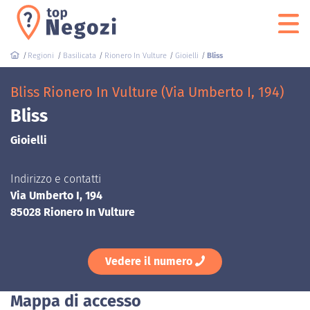
Regioni
Basilicata
Rionero In Vulture
Gioielli
Bliss
Bliss Rionero In Vulture (Via Umberto I, 194)
Bliss
Gioielli
Indirizzo e contatti
Via Umberto I, 194
85028 Rionero In Vulture
Vedere il numero
Mappa di accesso