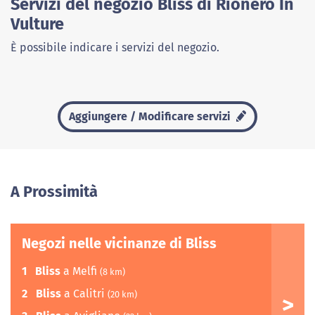
Servizi del negozio Bliss di Rionero In
Vulture
È possibile indicare i servizi del negozio.
Aggiungere / Modificare servizi
A Prossimità
Negozi nelle vicinanze di Bliss
1
Bliss
a Melfi
(8 km)
2
Bliss
a Calitri
(20 km)