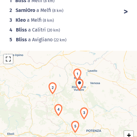
1
Bliss
a Melfi
(8 km)
2
SarniOro
a Melfi
(8 km)
3
Kleo
a Melfi
(8 km)
4
Bliss
a Calitri
(20 km)
5
Bliss
a Avigliano
(22 km)
1
2
Caricamento della carta in corso...
4
3
5
+