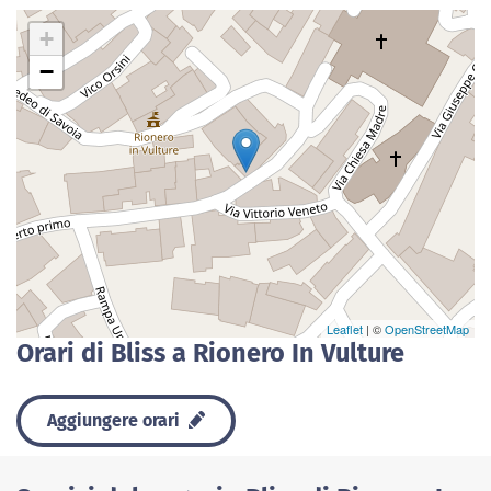
+
−
Leaflet
| ©
OpenStreetMap
Orari di Bliss a Rionero In Vulture
Aggiungere orari