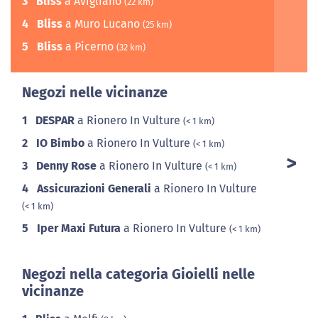
3
Bliss
a Avigliano
(22 km)
4
Bliss
a Muro Lucano
(25 km)
5
Bliss
a Picerno
(32 km)
Negozi nelle vicinanze
1
DESPAR
a Rionero In Vulture
(< 1 km)
2
IO Bimbo
a Rionero In Vulture
(< 1 km)
3
Denny Rose
a Rionero In Vulture
(< 1 km)
4
Assicurazioni Generali
a Rionero In Vulture
(< 1 km)
5
Iper Maxi Futura
a Rionero In Vulture
(< 1 km)
Negozi nella categoria Gioielli nelle
vicinanze