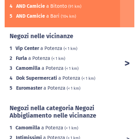
4
AND Camicie
a Bitonto
(91 km)
5
AND Camicie
a Bari
(104 km)
Negozi nelle vicinanze
1
Vip Center
a Potenza
(< 1 km)
2
Furla
a Potenza
(< 1 km)
3
Camomilla
a Potenza
(< 1 km)
4
Dok Supermercati
a Potenza
(< 1 km)
5
Euromaster
a Potenza
(< 1 km)
Negozi nella categoria Negozi
Abbigliamento nelle vicinanze
1
Camomilla
a Potenza
(< 1 km)
2
Intimissimi
a Potenza
(< 1 km)