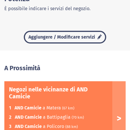
È possibile indicare i servizi del negozio.
Aggiungere / Modificare servizi
A Prossimità
Negozi nelle vicinanze di AND
Camicie
1
AND Camicie
a Matera
(67 km)
2
AND Camicie
a Battipaglia
(70 km)
3
AND Camicie
a Policoro
(88 km)