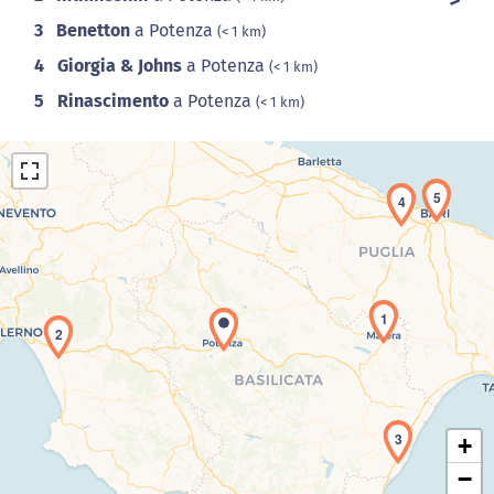
3
Benetton
a Potenza
(< 1 km)
4
Giorgia & Johns
a Potenza
(< 1 km)
5
Rinascimento
a Potenza
(< 1 km)
5
4
1
Caricamento della carta in corso...
2
3
+
−