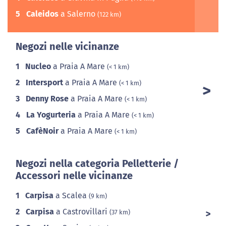
5
Caleidos
a Salerno
(122 km)
Negozi nelle vicinanze
1
Nucleo
a Praia A Mare
(< 1 km)
2
Intersport
a Praia A Mare
(< 1 km)
3
Denny Rose
a Praia A Mare
(< 1 km)
4
La Yogurteria
a Praia A Mare
(< 1 km)
5
CafèNoir
a Praia A Mare
(< 1 km)
Negozi nella categoria Pelletterie /
Accessori nelle vicinanze
1
Carpisa
a Scalea
(9 km)
2
Carpisa
a Castrovillari
(37 km)