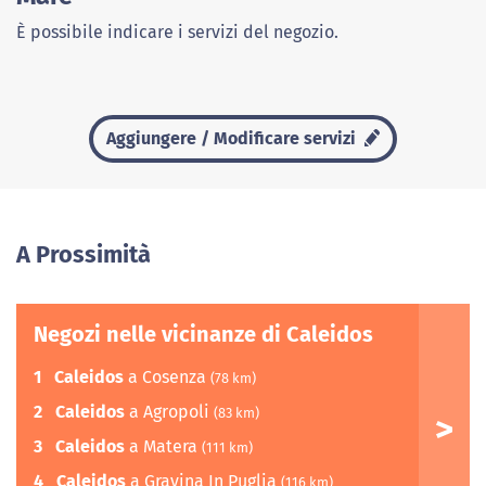
È possibile indicare i servizi del negozio.
Aggiungere / Modificare servizi
A Prossimità
Negozi nelle vicinanze di Caleidos
1
Caleidos
a Cosenza
(78 km)
2
Caleidos
a Agropoli
(83 km)
3
Caleidos
a Matera
(111 km)
4
Caleidos
a Gravina In Puglia
(116 km)