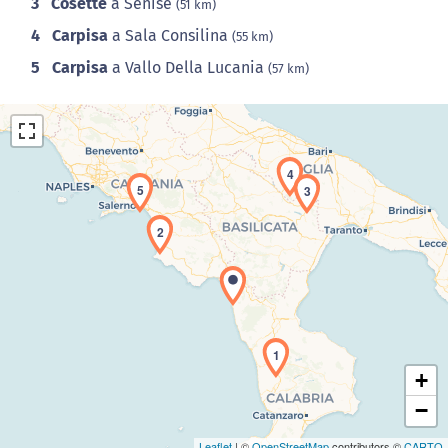
3
Cosette
a Senise
(51 km)
4
Carpisa
a Sala Consilina
(55 km)
5
Carpisa
a Vallo Della Lucania
(57 km)
4
5
3
2
Caricamento della carta in corso...
1
+
−
Leaflet
| ©
OpenStreetMap
contributors ©
CARTO