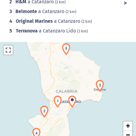
2
H&M
a Catanzaro
(2 km)
3
Belmonte
a Catanzaro
(2 km)
4
Original Marines
a Catanzaro
(2 km)
5
Terranova
a Catanzaro Lido
(3 km)
5
3
Caricamento della carta in corso...
1
2
+
4
−