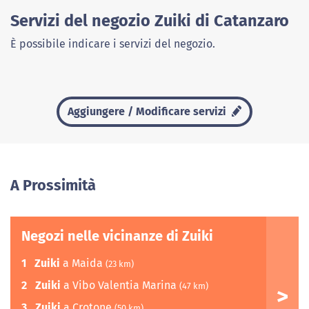
Servizi del negozio Zuiki di Catanzaro
È possibile indicare i servizi del negozio.
Aggiungere / Modificare servizi
A Prossimità
Negozi nelle vicinanze di Zuiki
1
Zuiki
a Maida
(23 km)
2
Zuiki
a Vibo Valentia Marina
(47 km)
3
Zuiki
a Crotone
(50 km)