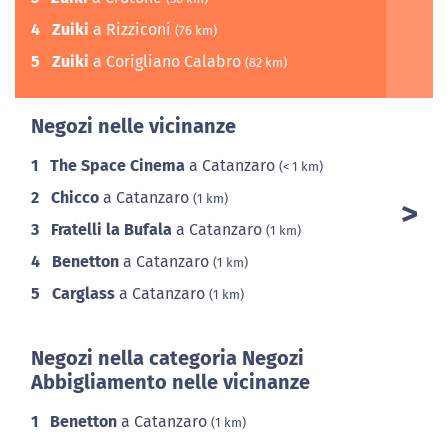
4
Zuiki
a Rizziconi
(76 km)
5
Zuiki
a Corigliano Calabro
(82 km)
Negozi nelle vicinanze
1
The Space Cinema
a Catanzaro
(< 1 km)
2
Chicco
a Catanzaro
(1 km)
3
Fratelli la Bufala
a Catanzaro
(1 km)
4
Benetton
a Catanzaro
(1 km)
5
Carglass
a Catanzaro
(1 km)
Negozi nella categoria Negozi
Abbigliamento nelle vicinanze
1
Benetton
a Catanzaro
(1 km)