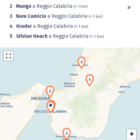
2
Mango
a Reggio Calabria
(< 1 km)
3
Nara Camicie
a Reggio Calabria
(< 1 km)
4
Kruder
a Reggio Calabria
(< 1 km)
5
Silvian Heach
a Reggio Calabria
(< 1 km)
5
4
2
Caricamento della carta in corso...
1
+
3