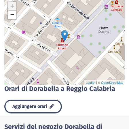
+
−
Leaflet
| ©
OpenStreetMap
Orari di Dorabella a Reggio Calabria
Aggiungere orari
Servizi del negozio Dorabella di