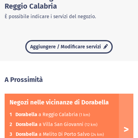
Reggio Calabria
È possibile indicare i servizi del negozio.
Aggiungere / Modificare servizi
A Prossimità
Negozi nelle vicinanze di Dorabella
1
Dorabella
a Reggio Calabria
(1 km)
2
Dorabella
a Villa San Giovanni
(12 km)
3
Dorabella
a Melito Di Porto Salvo
(24 km)