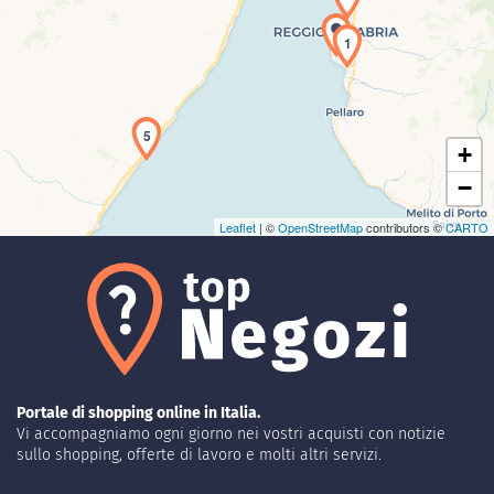
Caricamento della carta in corso...
1
5
+
−
Leaflet
| ©
OpenStreetMap
contributors ©
CARTO
Portale di shopping online in Italia.
Vi accompagniamo ogni giorno nei vostri acquisti con notizie
sullo shopping, offerte di lavoro e molti altri servizi.