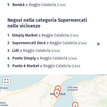
5
Barakà
a Reggio Calabria
(1 km)
Negozi nella categoria Supermercati
nelle vicinanze
1
Simply Market
a Reggio Calabria
(1 km)
2
Supermercati Decò
a Reggio Calabria
(2 km)
3
Lidl
a Reggio Calabria
(2 km)
4
Punto Simply
a Reggio Calabria
(2 km)
5
Punto é Market
a Reggio Calabria
(3 km)
4
3
2