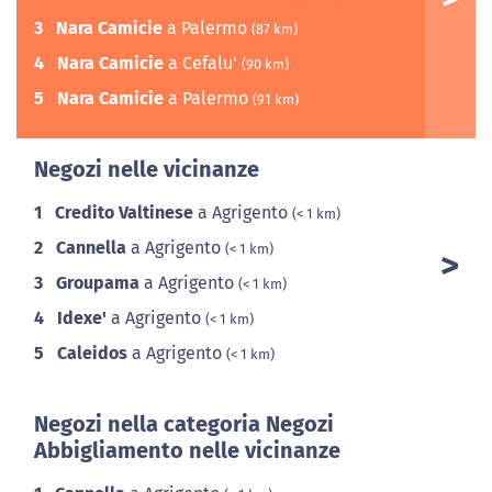
3
Nara Camicie
a Palermo
(87 km)
4
Nara Camicie
a Cefalu'
(90 km)
5
Nara Camicie
a Palermo
(91 km)
Negozi nelle vicinanze
1
Credito Valtinese
a Agrigento
(< 1 km)
2
Cannella
a Agrigento
(< 1 km)
3
Groupama
a Agrigento
(< 1 km)
4
Idexe'
a Agrigento
(< 1 km)
5
Caleidos
a Agrigento
(< 1 km)
Negozi nella categoria Negozi
Abbigliamento nelle vicinanze