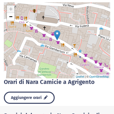
+
−
Leaflet
| ©
OpenStreetMap
Orari di Nara Camicie a Agrigento
Aggiungere orari