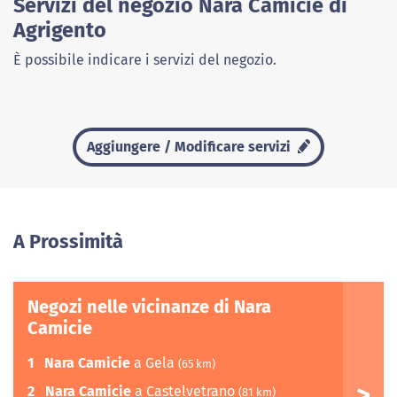
Servizi del negozio Nara Camicie di
Agrigento
È possibile indicare i servizi del negozio.
Aggiungere / Modificare servizi
A Prossimità
Negozi nelle vicinanze di Nara
Camicie
1
Nara Camicie
a Gela
(65 km)
2
Nara Camicie
a Castelvetrano
(81 km)