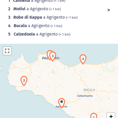
1
Cannella
a Agrigento
(< 1 km)
2
Motivi
a Agrigento
(< 1 km)
3
Robe di Kappa
a Agrigento
(< 1 km)
4
Bucalo
a Agrigento
(< 1 km)
5
Calzedonia
a Agrigento
(< 1 km)
5
3
4
2
Caricamento della carta in corso...
+
1