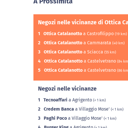
A Prossimità
Negozi nelle vicinanze di Ottica C
1
Ottica Catalanotto
a Castrofilippo
(19 km)
2
Ottica Catalanotto
a Cammarata
(40 km)
3
Ottica Catalanotto
a Sciacca
(55 km)
4
Ottica Catalanotto
a Castelvetrano
(84 km
5
Ottica Catalanotto
a Castelvetrano
(86 km
Negozi nelle vicinanze
1
Tecnoaffari
a Agrigento
(< 1 km)
2
Credem Banca
a Villaggio Mose'
(< 1 km)
3
Paghi Poco
a Villaggio Mose'
(< 1 km)
4
Burger King
a Agrigento
(< 1 km)