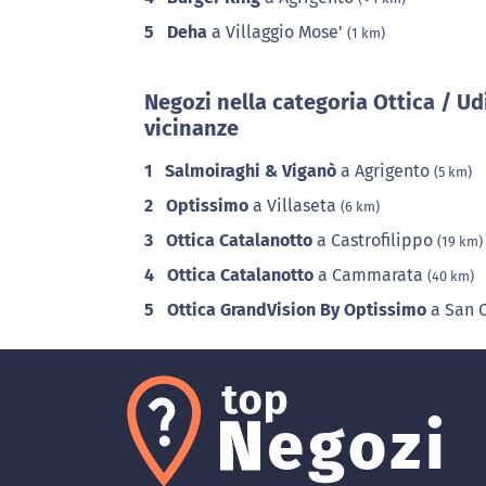
5
Deha
a Villaggio Mose'
(1 km)
Negozi nella categoria Ottica / Ud
vicinanze
1
Salmoiraghi & Viganò
a Agrigento
(5 km)
2
Optissimo
a Villaseta
(6 km)
3
Ottica Catalanotto
a Castrofilippo
(19 km)
4
Ottica Catalanotto
a Cammarata
(40 km)
5
Ottica GrandVision By Optissimo
a San 