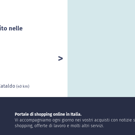
ito nelle
Cataldo
(40 km)
Portale di shopping online in Italia.
Vi accompagniamo ogni giorno nei vostri acquisti con notizie s
shopping, offerte di lavoro e molti altri servizi.