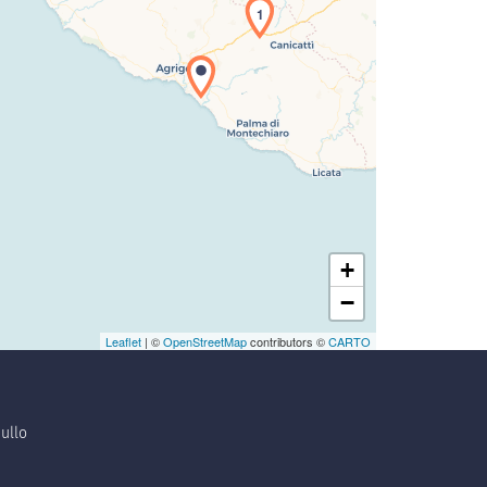
1
+
−
Leaflet
| ©
OpenStreetMap
contributors ©
CARTO
ullo