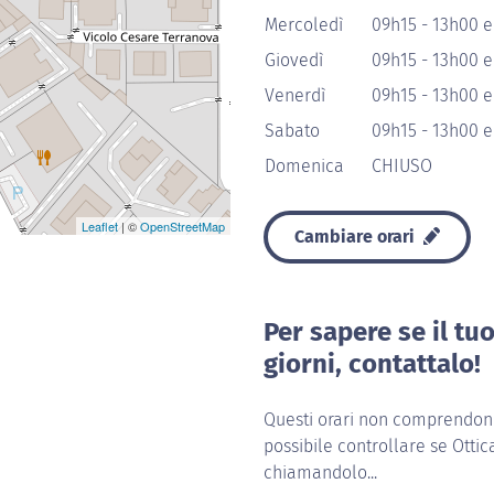
Mercoledì
09h15 - 13h00 e
Giovedì
09h15 - 13h00 e
Venerdì
09h15 - 13h00 e
Sabato
09h15 - 13h00 e
Domenica
CHIUSO
Leaflet
| ©
OpenStreetMap
Cambiare orari
Per sapere se il tu
giorni, contattalo!
Questi orari non comprendono 
possibile controllare se Ottic
chiamandolo...