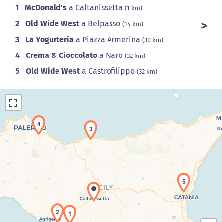
1
McDonald's
a Caltanissetta
(1 km)
2
Old Wide West
a Belpasso
(14 km)
3
La Yogurteria
a Piazza Armerina
(30 km)
4
Crema & Cioccolato
a Naro
(32 km)
5
Old Wide West
a Castrofilippo
(32 km)
4
3
Caricamento della carta in corso...
5
2
1