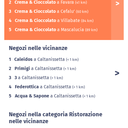
2
Crema & Cioccolato
a Favara
(41 km)
3
Crema & Cioccolato
a Cefalu'
(60 km)
4
Crema & Cioccolato
a Villabate
(84 km)
5
Crema & Cioccolato
a Mascalucia
(89 km)
Negozi nelle vicinanze
1
Caleidos
a Caltanissetta
(< 1 km)
2
Primigi
a Caltanissetta
(< 1 km)
3
3
a Caltanissetta
(< 1 km)
4
Federottica
a Caltanissetta
(< 1 km)
5
Acqua & Sapone
a Caltanissetta
(< 1 km)
Negozi nella categoria Ristorazione
nelle vicinanze