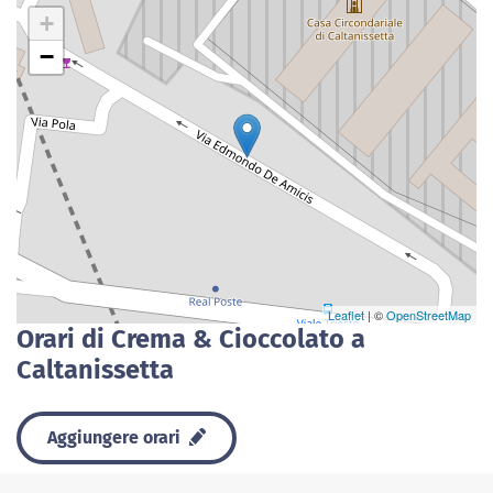
+
−
Leaflet
| ©
OpenStreetMap
Orari di Crema & Cioccolato a
Caltanissetta
Aggiungere orari