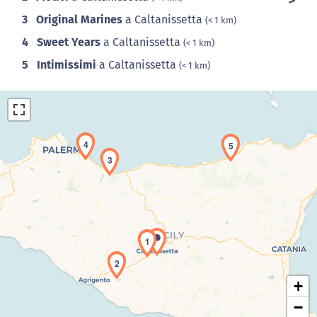
3
Original Marines
a Caltanissetta
(< 1 km)
4
Sweet Years
a Caltanissetta
(< 1 km)
5
Intimissimi
a Caltanissetta
(< 1 km)
4
5
3
Caricamento della carta in corso...
1
2
+
−