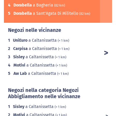
4
Dorabella
a Bagheria
(82 km)
5
Dorabella
a Sant'Agata Di Militello
(82 km)
Negozi nelle vicinanze
1
UniEuro
a Caltanissetta
(< 1 km)
2
Carpisa
a Caltanissetta
(< 1 km)
3
Sisley
a Caltanissetta
(< 1 km)
4
Motivi
a Caltanissetta
(< 1 km)
5
Aw Lab
a Caltanissetta
(< 1 km)
Negozi nella categoria Negozi
Abbigliamento nelle vicinanze
1
Sisley
a Caltanissetta
(< 1 km)
2
Motivi
a Caltanissetta
(< 1 km)