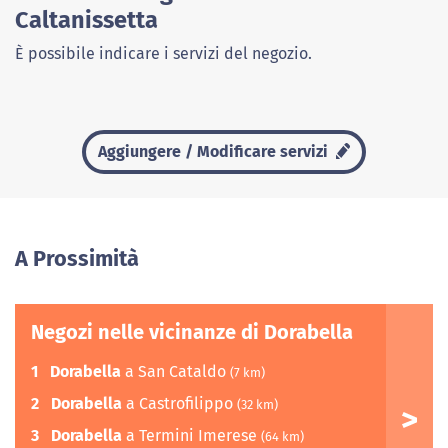
Caltanissetta
È possibile indicare i servizi del negozio.
Aggiungere / Modificare servizi
A Prossimità
Negozi nelle vicinanze di Dorabella
1
Dorabella
a San Cataldo
(7 km)
2
Dorabella
a Castrofilippo
(32 km)
3
Dorabella
a Termini Imerese
(64 km)