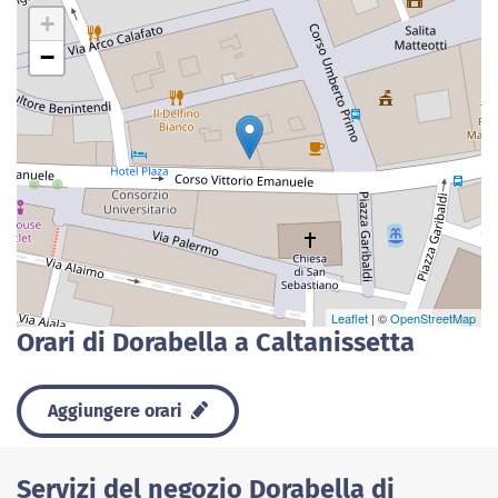
+
−
Leaflet
| ©
OpenStreetMap
Orari di Dorabella a Caltanissetta
Aggiungere orari
Servizi del negozio Dorabella di