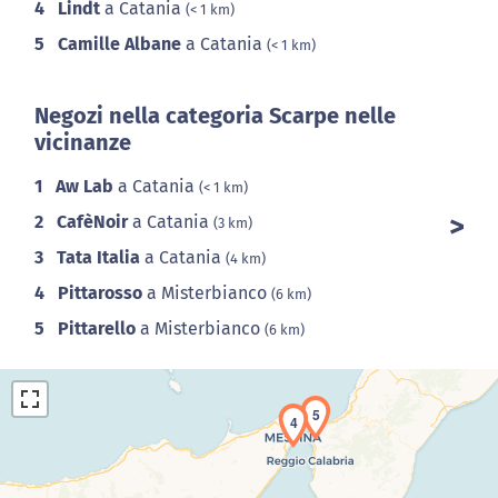
4
Lindt
a Catania
(< 1 km)
5
Camille Albane
a Catania
(< 1 km)
Negozi nella categoria Scarpe nelle
vicinanze
1
Aw Lab
a Catania
(< 1 km)
2
CafèNoir
a Catania
(3 km)
3
Tata Italia
a Catania
(4 km)
4
Pittarosso
a Misterbianco
(6 km)
5
Pittarello
a Misterbianco
(6 km)
5
4