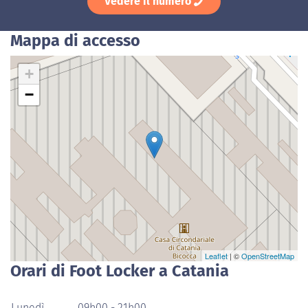
Vedere il numero
Mappa di accesso
+
−
Leaflet
| ©
OpenStreetMap
Orari di Foot Locker a Catania
Lunedì
09h00 - 21h00