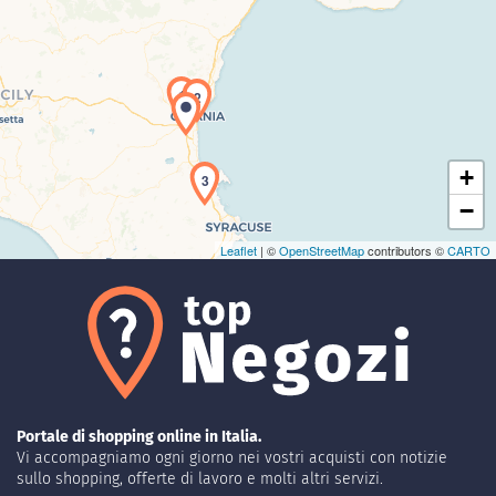
Caricamento della carta in corso...
1
2
+
3
−
Leaflet
| ©
OpenStreetMap
contributors ©
CARTO
Portale di shopping online in Italia.
Vi accompagniamo ogni giorno nei vostri acquisti con notizie
sullo shopping, offerte di lavoro e molti altri servizi.