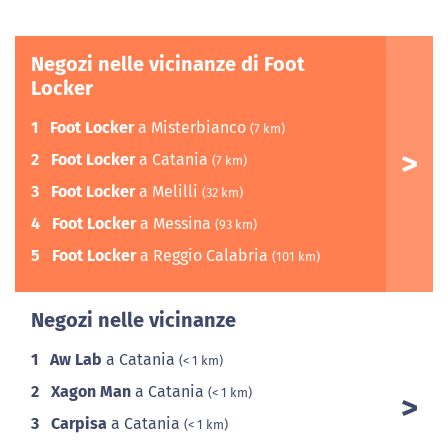
Negozi nelle vicinanze di Foot
Locker
1
Foot Locker
a Misterbianco
(7 km)
2
Foot Locker
a Catania
(7 km)
3
Foot Locker
a Melilli
(32 km)
4
Foot Locker
a Messina
(93 km)
5
Foot Locker
a Reggio Calabria
(101 km)
Negozi nelle vicinanze
1
Aw Lab
a Catania
(< 1 km)
2
Xagon Man
a Catania
(< 1 km)
3
Carpisa
a Catania
(< 1 km)