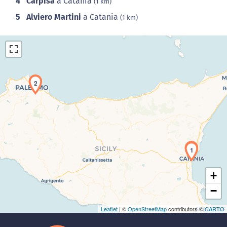
4
Carpisa
a Catania
(1 km)
5
Alviero Martini
a Catania
(1 km)
2
Caricamento della carta in corso...
1
+
−
Leaflet
| ©
OpenStreetMap
contributors ©
CARTO