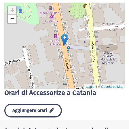
+
−
Leaflet
| ©
OpenStreetMap
Orari di Accessorize a Catania
Aggiungere orari