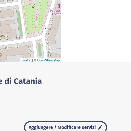
Leaflet
| ©
OpenStreetMap
e di Catania
Aggiungere / Modificare servizi