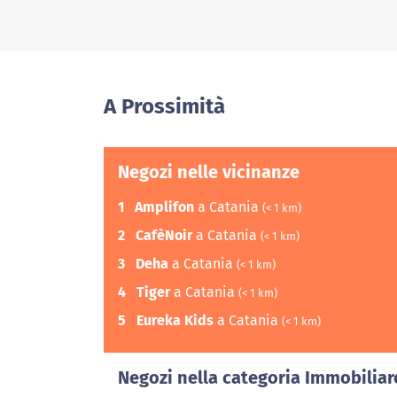
A Prossimità
Negozi nelle vicinanze
1
Amplifon
a Catania
(< 1 km)
2
CafèNoir
a Catania
(< 1 km)
3
Deha
a Catania
(< 1 km)
4
Tiger
a Catania
(< 1 km)
5
Eureka Kids
a Catania
(< 1 km)
Negozi nella categoria Immobiliar