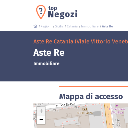
Regioni
Sicilia
Catania
Immobiliare
Aste Re
Aste Re Catania (Viale Vittorio Veneto
Aste Re
Immobiliare
Mappa di accesso
+
−