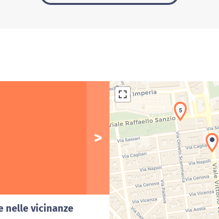
5
Car
e nelle vicinanze