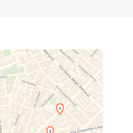
2
icamento della carta in corso...
3