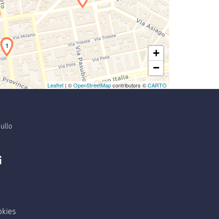
1
+
−
Leaflet
| ©
OpenStreetMap
contributors ©
CARTO
ullo
i
okies