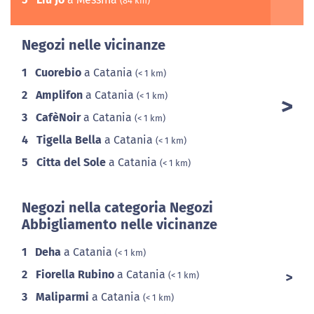
(84 km)
Negozi nelle vicinanze
1
Cuorebio
a Catania
(< 1 km)
2
Amplifon
a Catania
(< 1 km)
3
CafèNoir
a Catania
(< 1 km)
4
Tigella Bella
a Catania
(< 1 km)
5
Citta del Sole
a Catania
(< 1 km)
Negozi nella categoria Negozi
Abbigliamento nelle vicinanze
1
Deha
a Catania
(< 1 km)
2
Fiorella Rubino
a Catania
(< 1 km)
3
Maliparmi
a Catania
(< 1 km)