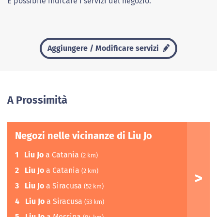
È possibile indicare i servizi del negozio.
Aggiungere / Modificare servizi
A Prossimità
Negozi nelle vicinanze di Liu Jo
1
Liu Jo
a Catania
(2 km)
2
Liu Jo
a Catania
(2 km)
3
Liu Jo
a Siracusa
(52 km)
4
Liu Jo
a Siracusa
(53 km)
5
Liu Jo
a Messina