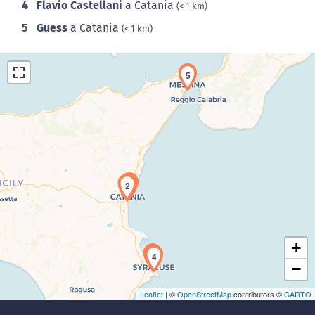
4
Flavio Castellani
a Catania
(< 1 km)
5
Guess
a Catania
(< 1 km)
5
Caricamento della carta in corso...
1
2
+
3
4
−
Leaflet
| ©
OpenStreetMap
contributors ©
CARTO