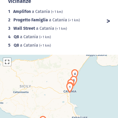
vicinanze
1
Amplifon
a Catania
(< 1 km)
2
Progetto Famiglia
a Catania
(< 1 km)
3
Wall Street
a Catania
(< 1 km)
4
Q8
a Catania
(< 1 km)
5
Q8
a Catania
(< 1 km)
4
3
2
1
Caricamento della carta in corso...