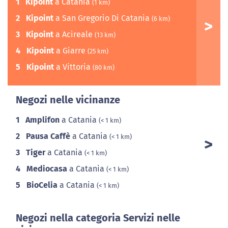
1
Kipoint
a Catania
(1 km)
2
Kipoint
a San Gregorio Di Catania
(6 km)
3
Kipoint
a Acireale
(13 km)
4
Kipoint
a Giarre
(25 km)
5
Kipoint
a Vittoria
(80 km)
Negozi nelle vicinanze
1
Amplifon
a Catania
(< 1 km)
2
Pausa Caffè
a Catania
(< 1 km)
3
Tiger
a Catania
(< 1 km)
4
Mediocasa
a Catania
(< 1 km)
5
BioCelia
a Catania
(< 1 km)
Negozi nella categoria Servizi nelle