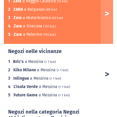
1
Zara
a Reggio Calabria
(12 km)
2
ZARA
a Belpasso
(89 km)
3
Zara
a Misterbianco
(92 km)
4
Zara
a Siracusa
(127 km)
5
Zara
a Palermo
(192 km)
Negozi nelle vicinanze
1
Bric's
a Messina
(< 1 km)
2
Kiko Milano
a Messina
(< 1 km)
3
Inlingua
a Messina
(< 1 km)
4
L’Isola Verde
a Messina
(< 1 km)
5
Future Game
a Messina
(< 1 km)
Negozi nella categoria Negozi