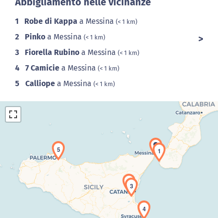
Abbigliamento nelle vicinanze
1
Robe di Kappa
a Messina
(< 1 km)
2
Pinko
a Messina
(< 1 km)
3
Fiorella Rubino
a Messina
(< 1 km)
4
7 Camicie
a Messina
(< 1 km)
5
Calliope
a Messina
(< 1 km)
5
1
2
Caricamento della carta in corso...
3
4