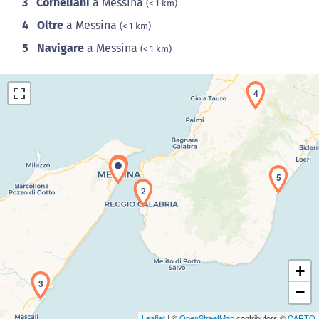
3
Corneliani
a Messina
(< 1 km)
4
Oltre
a Messina
(< 1 km)
5
Navigare
a Messina
(< 1 km)
4
1
5
2
Caricamento della carta in corso...
+
3
−
Leaflet
| ©
OpenStreetMap
contributors ©
CARTO