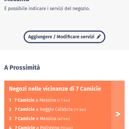
È possibile indicare i servizi del negozio.
Aggiungere / Modificare servizi
A Prossimità
Negozi nelle vicinanze di 7 Camicie
1
7 Camicie
a Messina
(< 1 km)
2
7 Camicie
a Reggio Calabria
(11 km)
3
7 Camicie
a Messina
(47 km)
4
7 Camicie
a Polistena
(53 km)