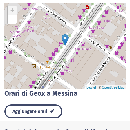
+
−
Leaflet
| ©
OpenStreetMap
Orari di Geox a Messina
Aggiungere orari