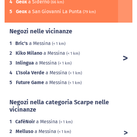
4
Geox
a Siderno
(66 km)
5
Geox
a San Giovanni La Punta
(79 km)
Negozi nelle vicinanze
1
Bric's
a Messina
(< 1 km)
2
Kiko Milano
a Messina
(< 1 km)
3
Inlingua
a Messina
(< 1 km)
4
L’Isola Verde
a Messina
(< 1 km)
5
Future Game
a Messina
(< 1 km)
Negozi nella categoria Scarpe nelle
vicinanze
1
CafèNoir
a Messina
(< 1 km)
2
Melluso
a Messina
(< 1 km)