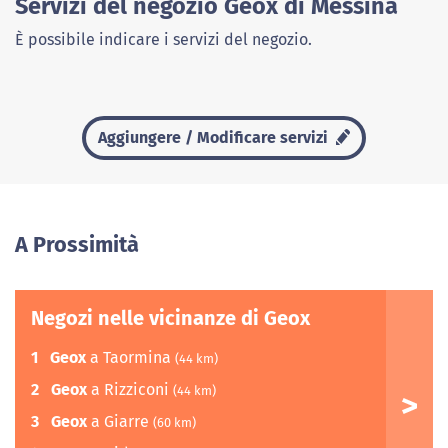
Servizi del negozio Geox di Messina
È possibile indicare i servizi del negozio.
Aggiungere / Modificare servizi
A Prossimità
Negozi nelle vicinanze di Geox
1
Geox
a Taormina
(44 km)
2
Geox
a Rizziconi
(44 km)
3
Geox
a Giarre
(60 km)