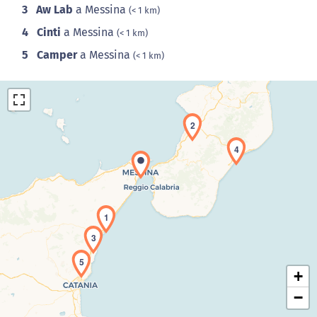
3
Aw Lab
a Messina
(< 1 km)
4
Cinti
a Messina
(< 1 km)
5
Camper
a Messina
(< 1 km)
2
4
Caricamento della carta in corso...
1
3
5
+
−