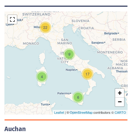
22
9
Caricamento della carta in corso...
17
4
+
6
−
Leaflet
| ©
OpenStreetMap
contributors ©
CARTO
Auchan