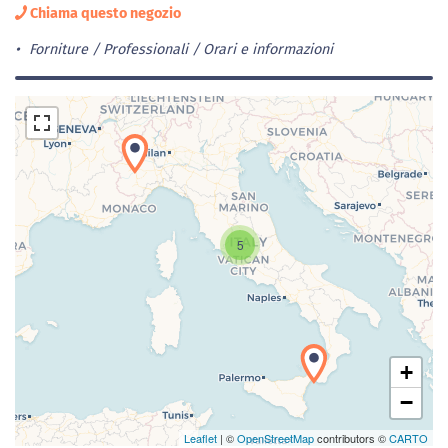
Chiama questo negozio
Forniture / Professionali
Orari e informazioni
5
Caricamento della carta in corso...
+
−
Leaflet
| ©
OpenStreetMap
contributors ©
CARTO