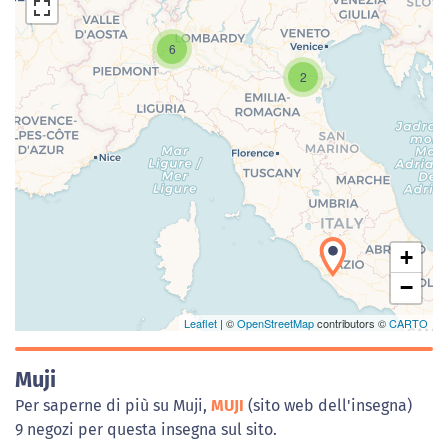
6
2
Caricamento della carta in corso...
+
−
Leaflet
| ©
OpenStreetMap
contributors ©
CARTO
Muji
Per saperne di più su Muji,
MUJI
(sito web dell'insegna)
9 negozi per questa insegna sul sito.