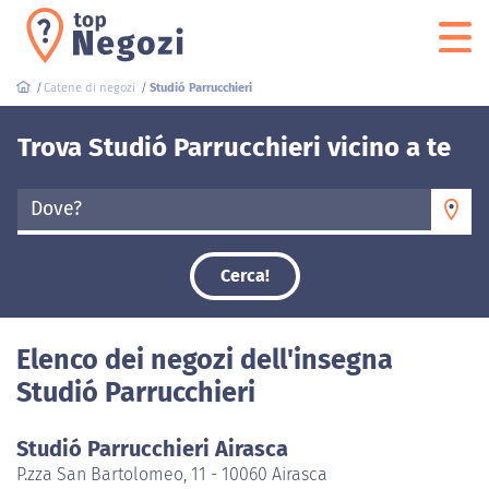
Catene di negozi
Studió Parrucchieri
Trova Studió Parrucchieri vicino a te
Dove?
Cerca!
Elenco dei negozi dell'insegna
Studió Parrucchieri
Studió Parrucchieri Airasca
P.zza San Bartolomeo, 11 - 10060 Airasca