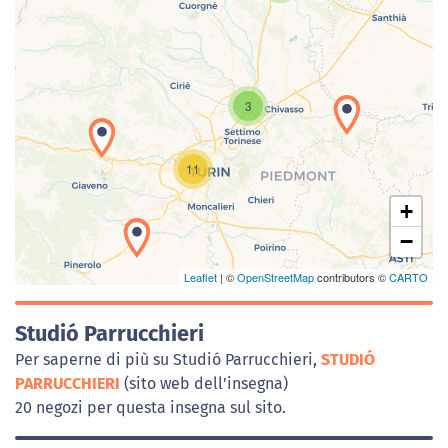
3
Caricamento della carta in corso...
11
+
−
Leaflet
| ©
OpenStreetMap
contributors ©
CARTO
Studió Parrucchieri
Per saperne di più su Studió Parrucchieri,
STUDIÓ
PARRUCCHIERI
(sito web dell'insegna)
20 negozi per questa insegna sul sito.