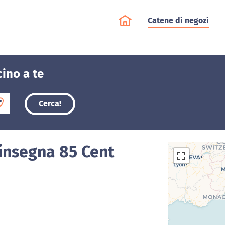
Catene di negozi
cino a te
Cerca!
'insegna 85 Cent