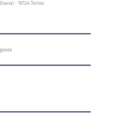
liana) - 10124 Torino
agnola