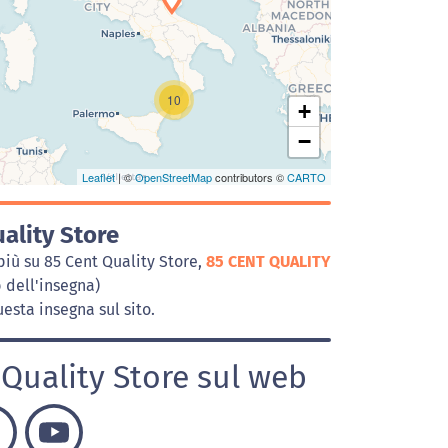
Caricamento della carta in corso...
10
+
−
Leaflet
| ©
OpenStreetMap
contributors ©
CARTO
ality Store
più su 85 Cent Quality Store,
85 CENT QUALITY
b dell'insegna)
esta insegna sul sito.
 Quality Store sul web