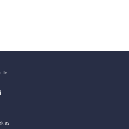
ullo
i
okies