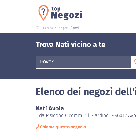
Catene di negozi
Natì
Trova Natì vicino a te
Dove?
Elenco dei negozi dell
Natì Avola
C.da Risicone C.comm. "Il Giardino" - 96012 Avo
Chiama questo negozio