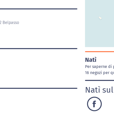
32 Belpasso
Natì
Per saperne di 
16 negozi per qu
Natì su