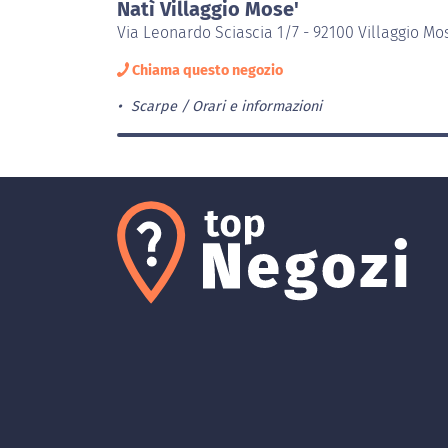
Natì Villaggio Mose'
Via Leonardo Sciascia 1/7 - 92100 Villaggio Mo
Chiama questo negozio
Scarpe
Orari e informazioni