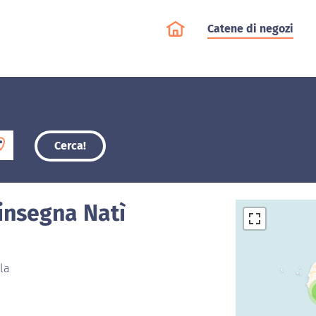
Catene di negozi
Cerca!
'insegna Natì
la