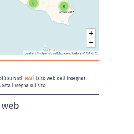
Caricamento della carta in corso...
6
6
+
−
Leaflet
| ©
OpenStreetMap
contributors ©
CARTO
più su Natì,
NATÌ
(sito web dell'insegna)
esta insegna sul sito.
l web