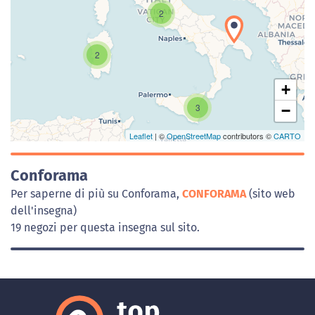
2
Caricamento della carta in corso...
2
+
3
−
Leaflet
| ©
OpenStreetMap
contributors ©
CARTO
Conforama
Per saperne di più su Conforama,
CONFORAMA
(sito web
dell'insegna)
19 negozi per questa insegna sul sito.