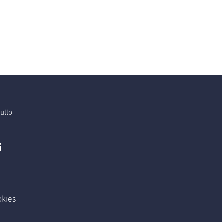
ullo
i
okies