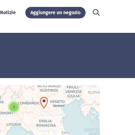
Notizie
Aggiungere un negozio
3