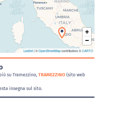
Caricamento della carta in corso...
+
−
Leaflet
| ©
OpenStreetMap
contributors ©
CARTO
o
più su Tramezzino,
TRAMEZZINO
(sito web
sta insegna sul sito.