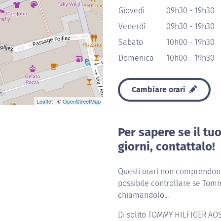
Giovedì
09h30 - 19h30
Venerdì
09h30 - 19h30
Sabato
10h00 - 19h30
Domenica
10h00 - 19h30
Cambiare orari
Leaflet
| ©
OpenStreetMap
Per sapere se il tu
giorni, contattalo!
Questi orari non comprendono 
possibile controllare se Tommy
chiamandolo...
Di solito
TOMMY HILFIGER AO