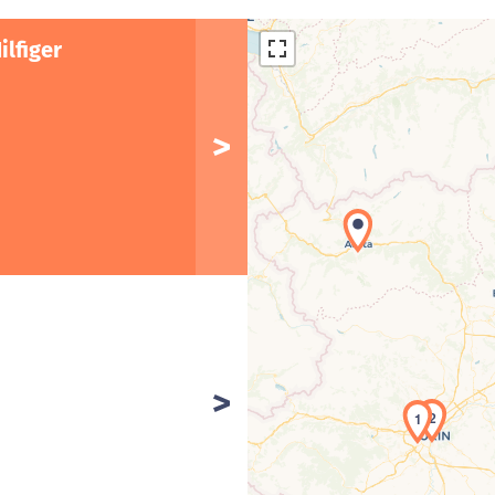
ilfiger
Car
2
1