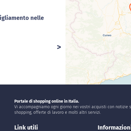
igliamento nelle
Portale di shopping online in Italia.
Vi accompagniamo ogni giorno nei vostri acquisti con notizie s
shopping, offerte di lavoro e molti altri servizi.
Link utili
Informazion