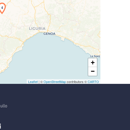
4
+
−
Leaflet
| ©
OpenStreetMap
contributors ©
CARTO
ullo
i