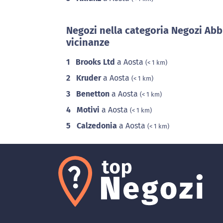
Negozi nella categoria Negozi Abb
vicinanze
1
Brooks Ltd
a Aosta
(< 1 km)
2
Kruder
a Aosta
(< 1 km)
3
Benetton
a Aosta
(< 1 km)
4
Motivi
a Aosta
(< 1 km)
5
Calzedonia
a Aosta
(< 1 km)