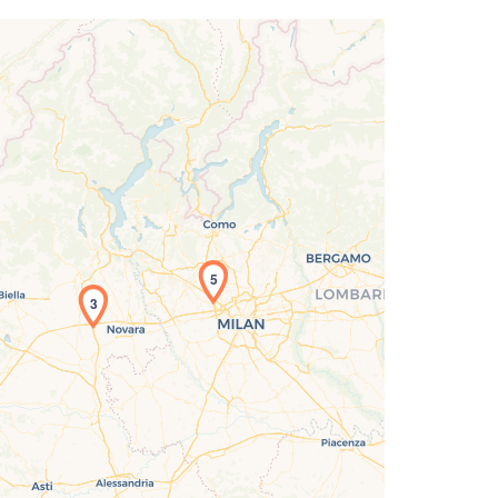
5
3
icamento della carta in corso...