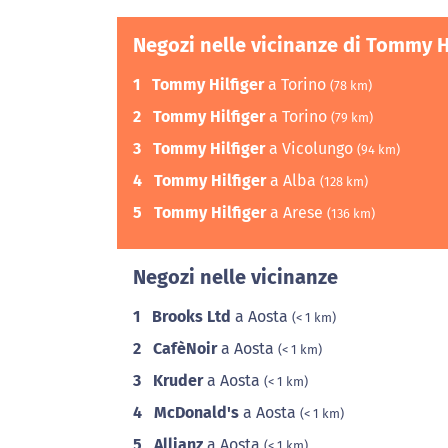
Negozi nelle vicinanze di Tommy H
1
Tommy Hilfiger
a Torino
(78 km)
2
Tommy Hilfiger
a Torino
(79 km)
3
Tommy Hilfiger
a Vicolungo
(94 km)
4
Tommy Hilfiger
a Alba
(128 km)
5
Tommy Hilfiger
a Arese
(136 km)
Negozi nelle vicinanze
1
Brooks Ltd
a Aosta
(< 1 km)
2
CafèNoir
a Aosta
(< 1 km)
3
Kruder
a Aosta
(< 1 km)
4
McDonald's
a Aosta
(< 1 km)
5
Allianz
a Aosta
(< 1 km)