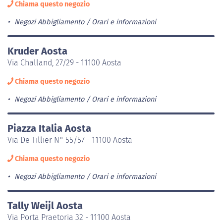
Chiama questo negozio
Negozi Abbigliamento
Orari e informazioni
Kruder Aosta
Via Challand, 27/29 - 11100 Aosta
Chiama questo negozio
Negozi Abbigliamento
Orari e informazioni
Piazza Italia Aosta
Via De Tillier N° 55/57 - 11100 Aosta
Chiama questo negozio
Negozi Abbigliamento
Orari e informazioni
Tally Weijl Aosta
Via Porta Praetoria 32 - 11100 Aosta