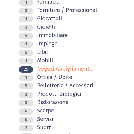
Farmacia
1
Forniture / Professionali
2
Giocattoli
1
Gioielli
3
Immobiliare
4
Impiego
1
Libri
5
Mobili
1
Negozi Abbigliamento
29
Ottica / Udito
1
Pelletterie / Accessori
5
Prodotti Biologici
2
Ristorazione
3
Scarpe
4
Servizi
6
Sport
3