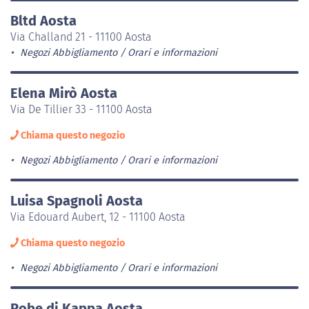
Bltd Aosta
Via Challand 21 - 11100 Aosta
Negozi Abbigliamento
Orari e informazioni
Elena Mirò Aosta
Via De Tillier 33 - 11100 Aosta
Chiama questo negozio
Negozi Abbigliamento
Orari e informazioni
Luisa Spagnoli Aosta
Via Edouard Aubert, 12 - 11100 Aosta
Chiama questo negozio
Negozi Abbigliamento
Orari e informazioni
Robe di Kappa Aosta