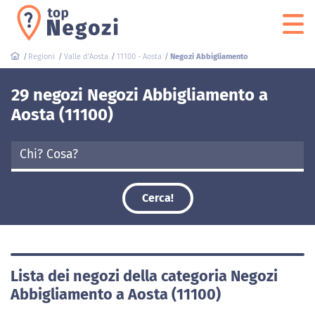
Regioni
Valle d'Aosta
11100 - Aosta
Negozi Abbigliamento
29 negozi Negozi Abbigliamento a
Aosta (11100)
Cerca!
Lista dei negozi della categoria Negozi
Abbigliamento a Aosta (11100)