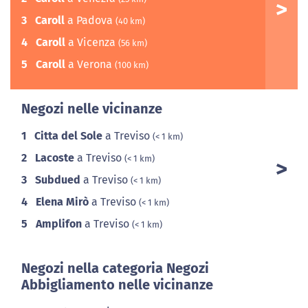
3
Caroll
a Padova
(40 km)
4
Caroll
a Vicenza
(56 km)
5
Caroll
a Verona
(100 km)
Negozi nelle vicinanze
1
Citta del Sole
a Treviso
(< 1 km)
2
Lacoste
a Treviso
(< 1 km)
3
Subdued
a Treviso
(< 1 km)
4
Elena Mirò
a Treviso
(< 1 km)
5
Amplifon
a Treviso
(< 1 km)
Negozi nella categoria Negozi
Abbigliamento nelle vicinanze