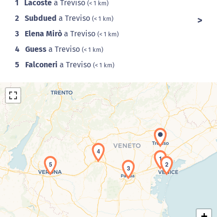
1
Lacoste
a Treviso
(< 1 km)
2
Subdued
a Treviso
(< 1 km)
3
Elena Mirò
a Treviso
(< 1 km)
4
Guess
a Treviso
(< 1 km)
5
Falconeri
a Treviso
(< 1 km)
4
1
5
2
Caricamento della carta in corso...
3
+