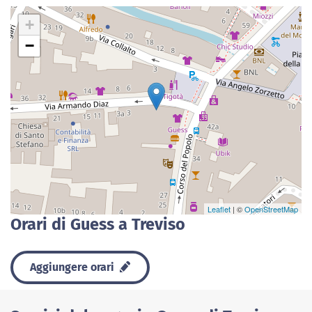
+
−
Leaflet
| ©
OpenStreetMap
Orari di Guess a Treviso
Aggiungere orari