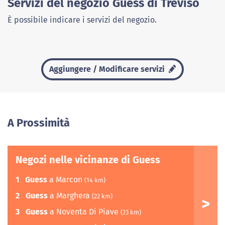
Servizi del negozio Guess di Treviso
È possibile indicare i servizi del negozio.
Aggiungere / Modificare servizi
A Prossimità
Negozi nelle vicinanze di Guess
1
Guess
a Marcon
(14 km)
2
Guess
a Marghera
(22 km)
3
Guess
a Noventa Di Piave
(23 km)