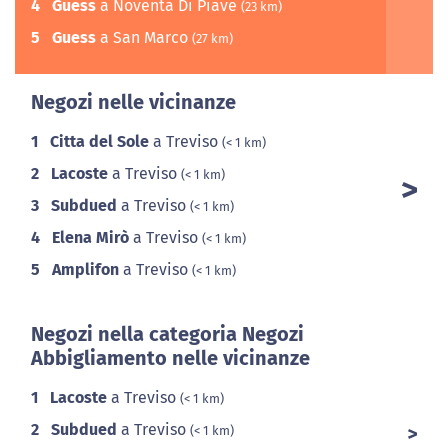
4
Guess
a Noventa Di Piave
(23 km)
5
Guess
a San Marco
(27 km)
Negozi nelle vicinanze
1
Citta del Sole
a Treviso
(< 1 km)
2
Lacoste
a Treviso
(< 1 km)
3
Subdued
a Treviso
(< 1 km)
4
Elena Mirò
a Treviso
(< 1 km)
5
Amplifon
a Treviso
(< 1 km)
Negozi nella categoria Negozi
Abbigliamento nelle vicinanze
1
Lacoste
a Treviso
(< 1 km)
2
Subdued
a Treviso
(< 1 km)