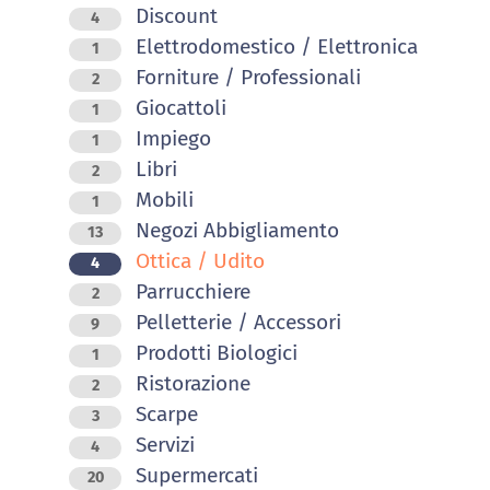
Discount
4
Elettrodomestico / Elettronica
1
Forniture / Professionali
2
Giocattoli
1
Impiego
1
Libri
2
Mobili
1
Negozi Abbigliamento
13
Ottica / Udito
4
Parrucchiere
2
Pelletterie / Accessori
9
Prodotti Biologici
1
Ristorazione
2
Scarpe
3
Servizi
4
Supermercati
20