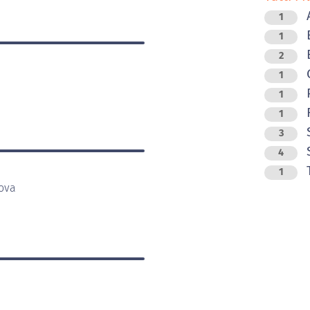
A
1
B
1
B
2
G
1
P
1
R
1
S
3
S
4
T
1
dova