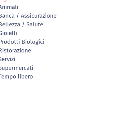
nimali
anca / Assicurazione
ellezza / Salute
ioielli
rodotti Biologici
istorazione
ervizi
upermercati
empo libero