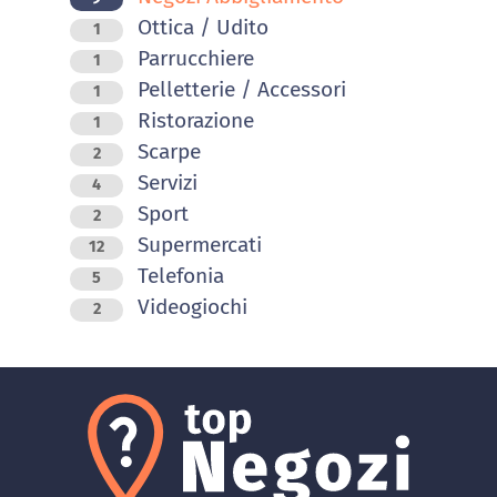
Ottica / Udito
1
Parrucchiere
1
Pelletterie / Accessori
1
Ristorazione
1
Scarpe
2
Servizi
4
Sport
2
Supermercati
12
Telefonia
5
Videogiochi
2