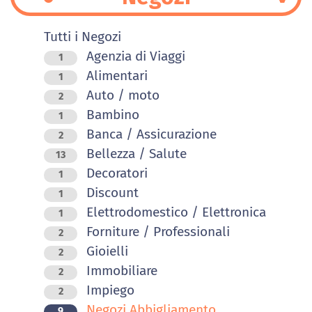
Tutti i Negozi
Agenzia di Viaggi
1
Alimentari
1
Auto / moto
2
Bambino
1
Banca / Assicurazione
2
Bellezza / Salute
13
Decoratori
1
Discount
1
Elettrodomestico / Elettronica
1
Forniture / Professionali
2
Gioielli
2
Immobiliare
2
Impiego
2
Negozi Abbigliamento
9