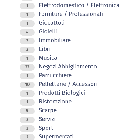
Elettrodomestico / Elettronica
1
Forniture / Professionali
1
Giocattoli
1
Gioielli
4
Immobiliare
2
Libri
3
Musica
1
Negozi Abbigliamento
33
Parrucchiere
1
Pelletterie / Accessori
10
Prodotti Biologici
1
Ristorazione
1
Scarpe
5
Servizi
2
Sport
2
Supermercati
2