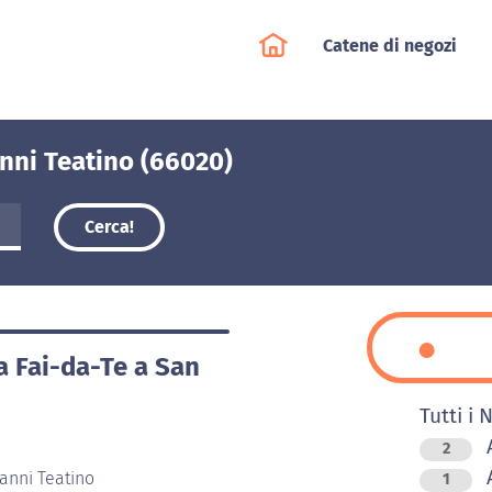
Catene di negozi
anni Teatino (66020)
Cerca!
ia Fai-da-Te a San
Tutti i 
A
2
A
anni Teatino
1