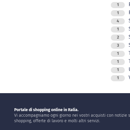
P
1
R
1
4
S
1
2
S
3
T
1
T
1
1
V
1
Portale di shopping online in Italia.
Vi accompagniamo ogni giorno nei vostri acquisti con notizie s
shopping, offerte di lavoro e molti altri servizi.