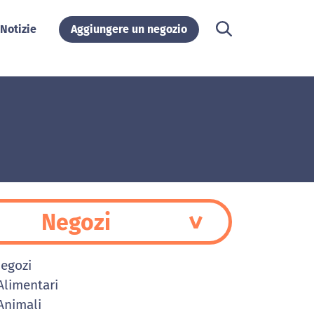
Notizie
Aggiungere un negozio
Negozi
Negozi
limentari
nimali