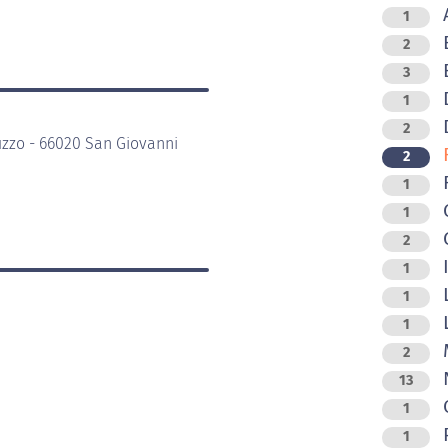
A
1
2
B
3
D
1
D
2
uzzo - 66020 San Giovanni
F
2
F
1
G
1
G
2
I
1
L
1
L
1
M
2
N
13
O
1
P
1