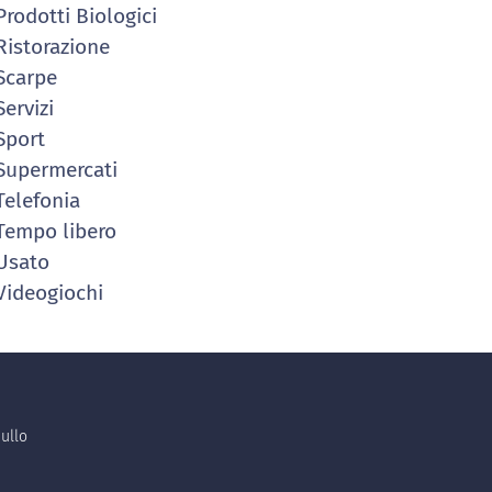
rodotti Biologici
istorazione
Scarpe
ervizi
Sport
upermercati
elefonia
empo libero
Usato
ideogiochi
ullo