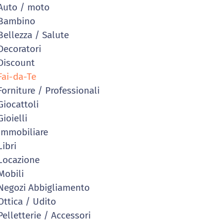
uto / moto
Bambino
ellezza / Salute
ecoratori
iscount
ai-da-Te
orniture / Professionali
iocattoli
ioielli
mmobiliare
ibri
ocazione
obili
egozi Abbigliamento
ttica / Udito
elletterie / Accessori