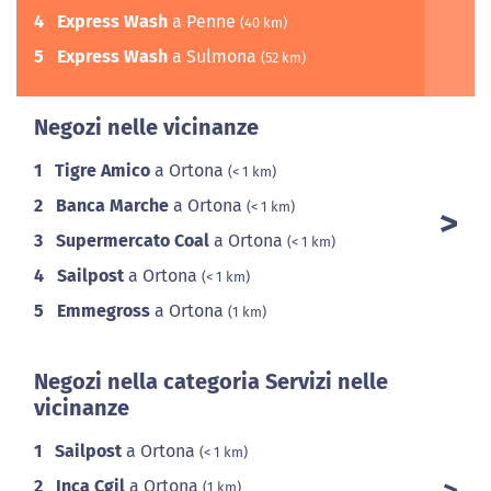
4
Express Wash
a Penne
(40 km)
5
Express Wash
a Sulmona
(52 km)
Negozi nelle vicinanze
1
Tigre Amico
a Ortona
(< 1 km)
2
Banca Marche
a Ortona
(< 1 km)
3
Supermercato Coal
a Ortona
(< 1 km)
4
Sailpost
a Ortona
(< 1 km)
5
Emmegross
a Ortona
(1 km)
Negozi nella categoria Servizi nelle
vicinanze
1
Sailpost
a Ortona
(< 1 km)
2
Inca Cgil
a Ortona
(1 km)