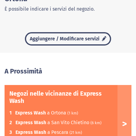
È possibile indicare i servizi del negozio.
Aggiungere / Modificare servizi
A Prossimità
Negozi nelle vicinanze di Express
Wash
1
Express Wash
a Ortona
(1 km)
2
Express Wash
a San Vito Chietino
(6 km)
3
Express Wash
a Pescara
(21 km)