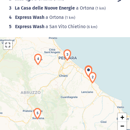
3
La Casa delle Nuove Energie
a Ortona
(1 km)
4
Express Wash
a Ortona
(1 km)
5
Express Wash
a San Vito Chietino
(6 km)
3
4
1
2
Caricamento della carta in corso...
5
+
−