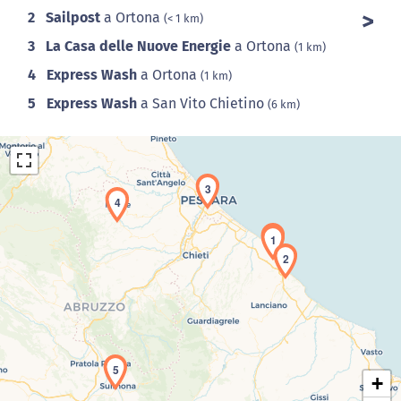
2
Sailpost
a Ortona
(< 1 km)
3
La Casa delle Nuove Energie
a Ortona
(1 km)
4
Express Wash
a Ortona
(1 km)
5
Express Wash
a San Vito Chietino
(6 km)
3
4
1
2
Caricamento della carta in corso...
5
+