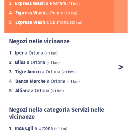
3
Express Wash
a Pescara
(21 km)
4
Express Wash
a Penne
(40 km)
5
Express Wash
a Sulmona
(52 km)
Negozi nelle vicinanze
1
Iper
a Ortona
(< 1 km)
2
Bliss
a Ortona
(< 1 km)
3
Tigre Amico
a Ortona
(< 1 km)
4
Banca Marche
a Ortona
(< 1 km)
5
Allianz
a Ortona
(< 1 km)
Negozi nella categoria Servizi nelle
vicinanze
1
Inca Cgil
a Ortona
(< 1 km)