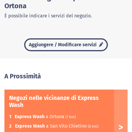
Ortona
È possibile indicare i servizi del negozio.
Aggiungere / Modificare servizi
A Prossimità
Negozi nelle vicinanze di Express
Wash
1
Express Wash
a Ortona
(1 km)
2
Express Wash
a San Vito Chietino
(6 km)