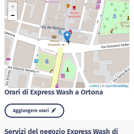
+
−
Leaflet
| ©
OpenStreetMap
Orari di Express Wash a Ortona
Aggiungere orari
Servizi del negozio Express Wash di