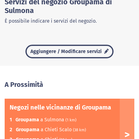
Servizi del negozio Groupama di
Sulmona
È possibile indicare i servizi del negozio.
Aggiungere / Modificare servizi
A Prossimità
Negozi nelle vicinanze di Groupama
1
Groupama
a Sulmona
(1 km)
2
Groupama
a Chieti Scalo
(38 km)