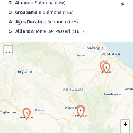
2
Allianz
a Sulmona
(1 km)
3
Groupama
a Sulmona
(1 km)
4
Agos Ducato
a Sulmona
(1 km)
5
Allianz
a Torre De' Passeri
(21 km)
2
3
Caricamento della carta in corso...
1
5
4
+