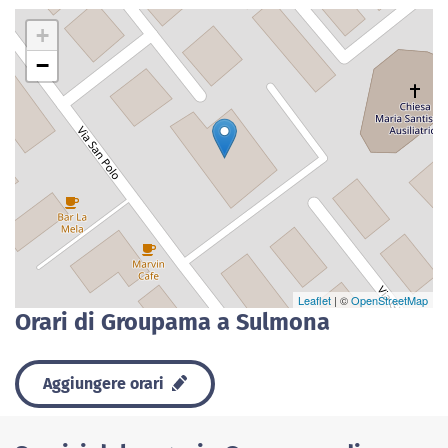
+
−
Leaflet
| ©
OpenStreetMap
Orari di Groupama a Sulmona
Aggiungere orari