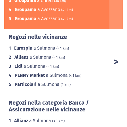
3
Groupama
a Chieti
(38 km)
4
Groupama
a Avezzano
(41 km)
5
Groupama
a Avezzano
(41 km)
Negozi nelle vicinanze
1
Eurospin
a Sulmona
(< 1 km)
2
Allianz
a Sulmona
(< 1 km)
3
Lidl
a Sulmona
(< 1 km)
4
PENNY Market
a Sulmona
(< 1 km)
5
Particolari
a Sulmona
(1 km)
Negozi nella categoria Banca /
Assicurazione nelle vicinanze
1
Allianz
a Sulmona
(< 1 km)