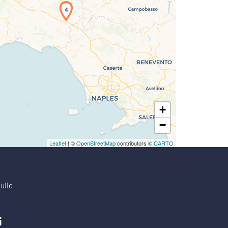
4
+
−
Leaflet
| ©
OpenStreetMap
contributors ©
CARTO
ullo
i