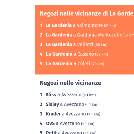
Negozi nelle vicinanze di La Garde
1
La Gardenia
a Valmontone
(51 km)
2
La Gardenia
a Guidonia Montecelio
(57 k
3
La Gardenia
a Velletri
(66 km)
4
La Gardenia
a Cassino
(69 km)
5
La Gardenia
a Chieti
(70 km)
Negozi nelle vicinanze
1
Bliss
a Avezzano
(< 1 km)
2
Sisley
a Avezzano
(< 1 km)
3
Kruder
a Avezzano
(< 1 km)
4
OVS
a Avezzano
(< 1 km)
5
Petit
a Avezzano
(< 1 km)