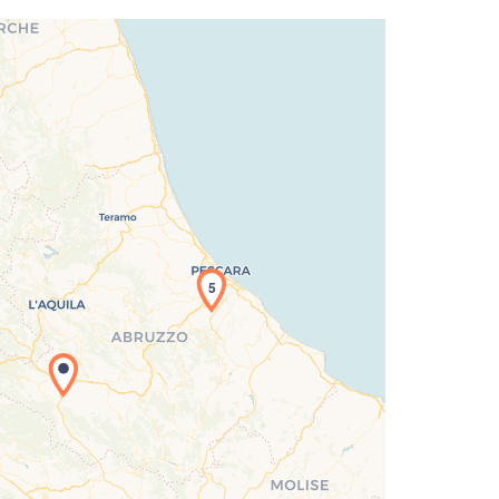
5
icamento della carta in corso...