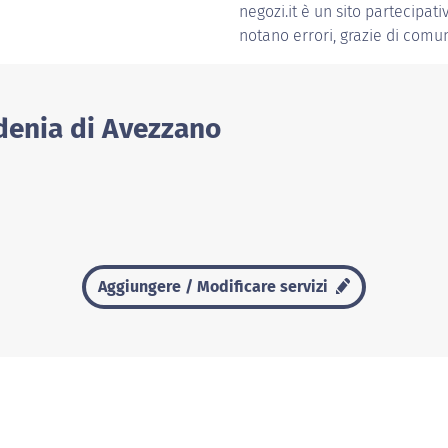
negozi.it è un sito partecipati
notano errori, grazie di comun
rdenia di Avezzano
Aggiungere / Modificare servizi