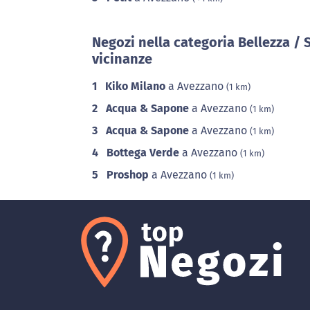
Negozi nella categoria Bellezza / 
vicinanze
1
Kiko Milano
a Avezzano
(1 km)
2
Acqua & Sapone
a Avezzano
(1 km)
3
Acqua & Sapone
a Avezzano
(1 km)
4
Bottega Verde
a Avezzano
(1 km)
5
Proshop
a Avezzano
(1 km)