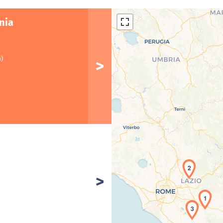
nia
m)
2
Car
1
3