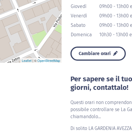
Giovedì
09h00 - 13h00 e
Venerdì
09h00 - 13h00 e
Sabato
09h00 - 13h00 e
Domenica
10h30 - 13h00 e
Cambiare orari
Leaflet
| ©
OpenStreetMap
Per sapere se il tu
giorni, contattalo!
Questi orari non comprendono 
possibile controllare se La G
chiamandolo...
Di solito
LA GARDENIA AVEZZ