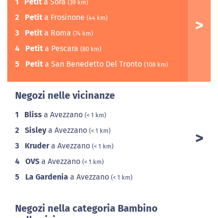
1
Petit
a Sora
(39 km)
2
Petit
a Frosinone
(44 km)
3
Petit
a Roma
(74 km)
4
Petit
a Pescara
(80 km)
5
Petit
a San Benedetto Del Tronto
(108 km)
Negozi nelle vicinanze
1
Bliss
a Avezzano
(< 1 km)
2
Sisley
a Avezzano
(< 1 km)
3
Kruder
a Avezzano
(< 1 km)
4
OVS
a Avezzano
(< 1 km)
5
La Gardenia
a Avezzano
(< 1 km)
Negozi nella categoria Bambino