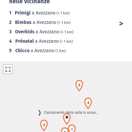
nelle vicinanze
1
Primigi
a Avezzano
(< 1 km)
2
Bimbus
a Avezzano
(< 1 km)
3
Overkids
a Avezzano
(< 1 km)
4
Prénatal
a Avezzano
(< 1 km)
5
Chicco
a Avezzano
(1 km)
5
4
Caricamento della carta in corso...
3
1