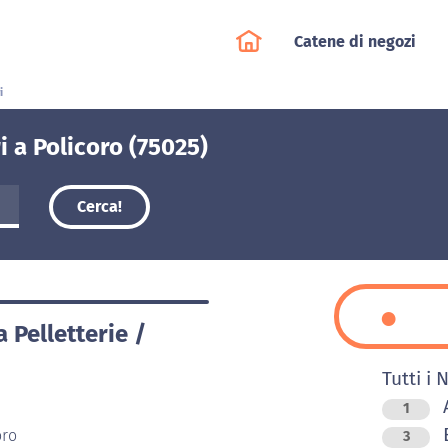
Catene di negozi
i
i a Policoro (75025)
Cerca!
a Pelletterie /
Tutti i 
A
1
oro
3