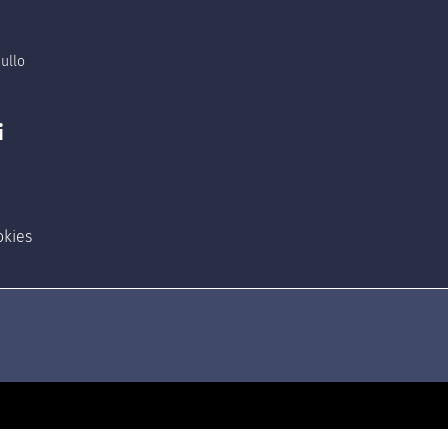
ullo
i
okies