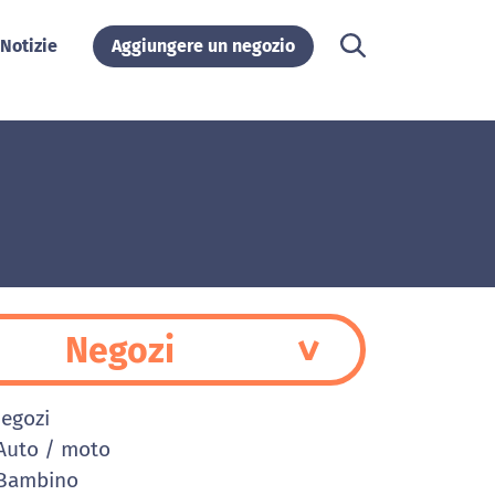
Notizie
Aggiungere un negozio
Negozi
Negozi
uto / moto
Bambino