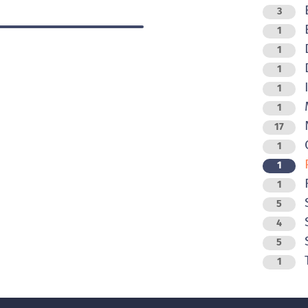
B
3
B
1
D
1
D
1
I
1
M
1
N
17
O
1
P
1
R
1
5
S
4
S
5
T
1