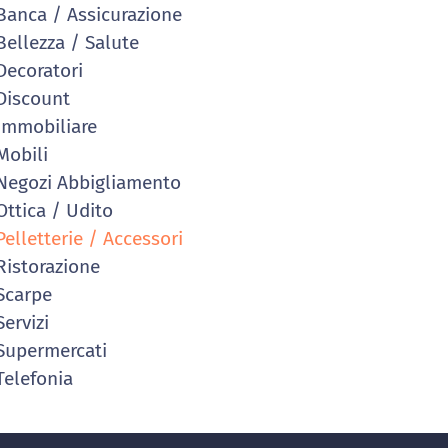
anca / Assicurazione
ellezza / Salute
ecoratori
iscount
mmobiliare
obili
egozi Abbigliamento
ttica / Udito
elletterie / Accessori
istorazione
Scarpe
ervizi
upermercati
elefonia